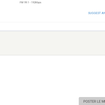
FM 99.1
-
192Kbps
SUGGEST A
POSTER LE 