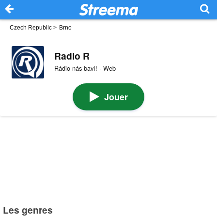
Czech Republic
>
Brno
Radio R
Rádio nás baví! · Web
Jouer
Les genres