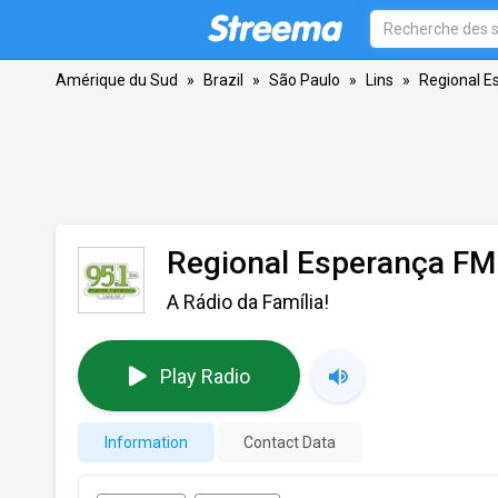
Amérique du Sud
»
Brazil
»
São Paulo
»
Lins
»
Regional E
Regional Esperança FM
A Rádio da Família!
Play Radio
Information
Contact Data