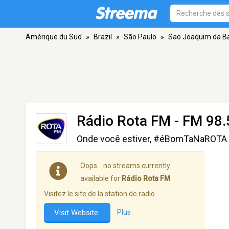
Amérique du Sud
»
Brazil
»
São Paulo
»
Sao Joaquim da B
Rádio Rota FM
- FM 98.
Onde você estiver, #éBomTaNaROTA
Oops… no streams currently
available for
Rádio Rota FM
.
Visitez le site de la station de radio
Visit Website
Plus