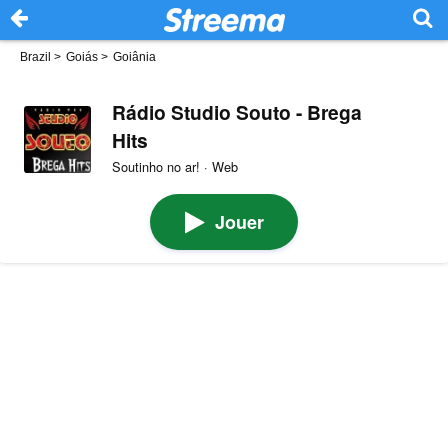
Brazil
>
Goiás
>
Goiânia
Rádio Studio Souto - Brega
Hits
Soutinho no ar! · Web
Jouer