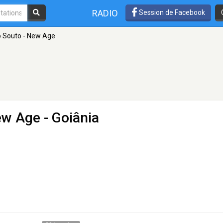
RADIO
Session de Facebook
o Souto - New Age
ew Age
- Goiânia