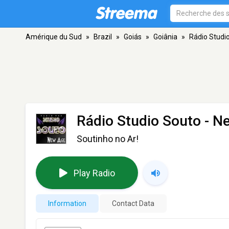
Amérique du Sud
»
Brazil
»
Goiás
»
Goiânia
»
Rádio Studi
Rádio Studio Souto - N
Soutinho no Ar!
Play Radio
Information
Contact Data