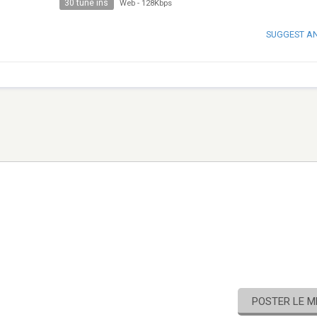
30 tune ins
Web
-
128Kbps
SUGGEST A
POSTER LE 