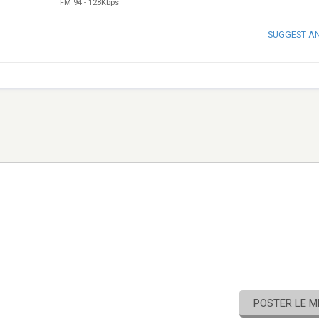
FM 94
-
128Kbps
SUGGEST A
POSTER LE 