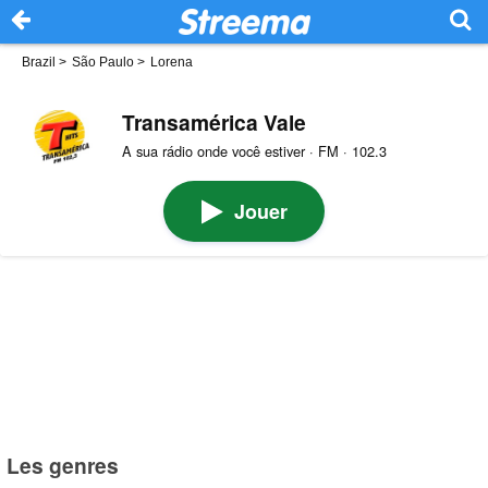
Brazil
>
São Paulo
>
Lorena
Transamérica Vale
A sua rádio onde você estiver · FM · 102.3
Jouer
Les genres