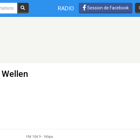
RADIO
Session de Facebook
 Wellen
FM 104.9
-
1Kbps