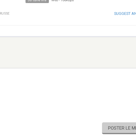
30 tune ins
Web
-
108Kbps
SUGGEST A
RUSSE
POSTER LE 