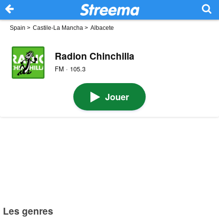
Spain
>
Castile-La Mancha
>
Albacete
Radion Chinchilla
FM · 105.3
Jouer
Les genres