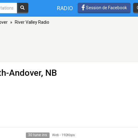
RADIO
Session de Facebook
over
»
River Valley Radio
th-Andover, NB
30 tune ins
Web
-
192Kbps