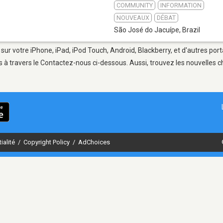
COMMUNITY
INFORMATION
NOUVEAUX
DÉBAT
São José do Jacuípe
,
Brazil
sur votre iPhone, iPad, iPod Touch, Android, Blackberry, et d'autres por
 à travers le Contactez-nous ci-dessous. Aussi, trouvez les nouvelles ch
ialité
/
Copyright Policy
/
AdChoices