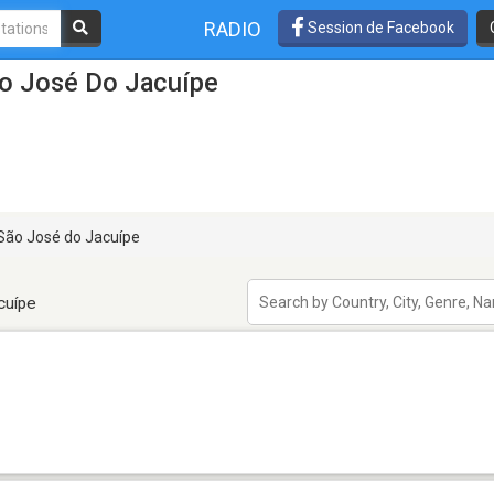
RADIO
Session de Facebook
ão José Do Jacuípe
São José do Jacuípe
cuípe