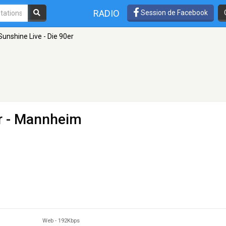
RADIO
Session de Facebook
Sunshine Live - Die 90er
r
- Mannheim
Web
-
192Kbps