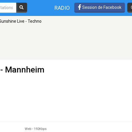
RADIO
Session de Facebook
Sunshine Live - Techno
- Mannheim
Web
-
192Kbps