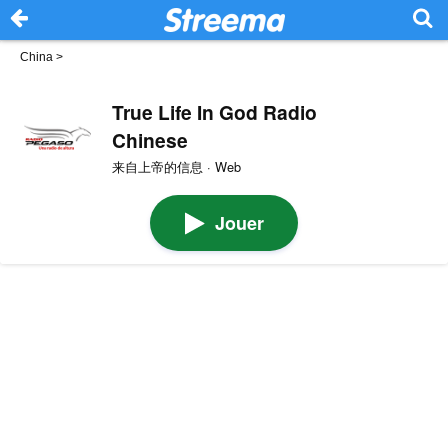
China
>
True Life In God Radio
Chinese
来自上帝的信息 · Web
Jouer