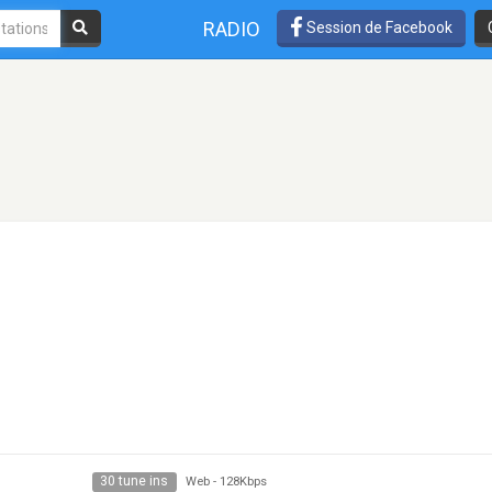
RADIO
Session de Facebook
30 tune ins
Web
-
128Kbps