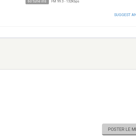
60 tune ins
FM 99.3
-
132Kbps
SUGGEST A
POSTER LE 