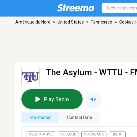
Amérique du Nord
»
United States
»
Tennessee
»
Cookevill
The Asylum - WTTU
- F
Play Radio
Information
Contact Data
ALTERNATIVE
COLLEGE
NOUVEAUX
DÉBAT