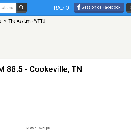
RADIO
Session de Facebook
e
»
The Asylum - WTTU
M 88.5 - Cookeville, TN
FM 88.5
-
67Kbps