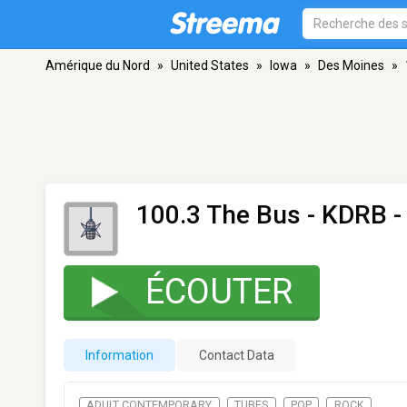
Amérique du Nord
»
United States
»
Iowa
»
Des Moines
»
100.3 The Bus - KDRB
-
ÉCOUTER
Information
Contact Data
ADULT CONTEMPORARY
TUBES
POP
ROCK