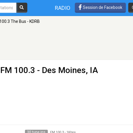
RADIO
Session de Facebook
100.3 The Bus - KDRB
 FM 100.3 - Des Moines, IA
30 tune ins
FM 100.3
-
1Kbps