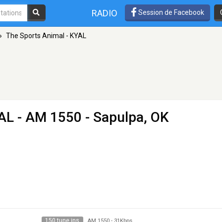
RADIO
Session de Facebook
»
The Sports Animal - KYAL
YAL
- AM 1550 - Sapulpa, OK
150 tune ins
AM 1550
-
31Kbps