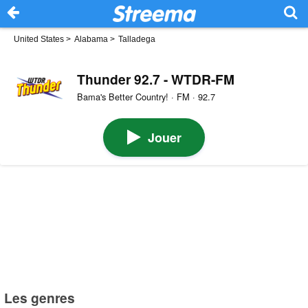
United States
>
Alabama
>
Talladega
Thunder 92.7 - WTDR-FM
Bama's Better Country! · FM · 92.7
Jouer
Les genres