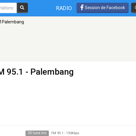
RADIO
Session de Facebook
M Palembang
M 95.1 - Palembang
30 tune ins
FM 95.1
-
192Kbps