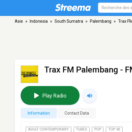
Asie
»
Indonesia
»
South Sumatra
»
Palembang
»
Trax F
Trax FM Palembang
- F
Play Radio
Information
Contact Data
ADULT CONTEMPORARY
TUBES
POP
TOP 40