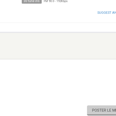
30 tune ins
FM 90.0
-
192Kbps
SUGGEST A
POSTER LE 