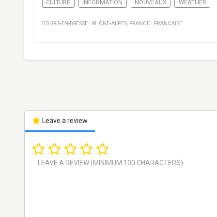
CULTURE
INFORMATION
NOUVEAUX
WEATHER
BOURG-EN-BRESSE
·
RHÔNE-ALPES
,
FRANCE
·
FRANÇAISE
Leave a review