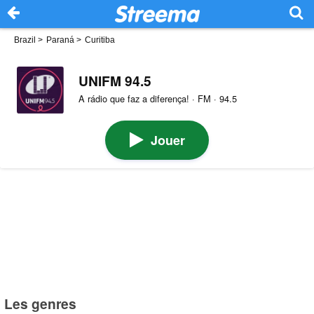
Brazil
>
Paraná
>
Curitiba
UNIFM 94.5
A rádio que faz a diferença! · FM · 94.5
Jouer
Les genres