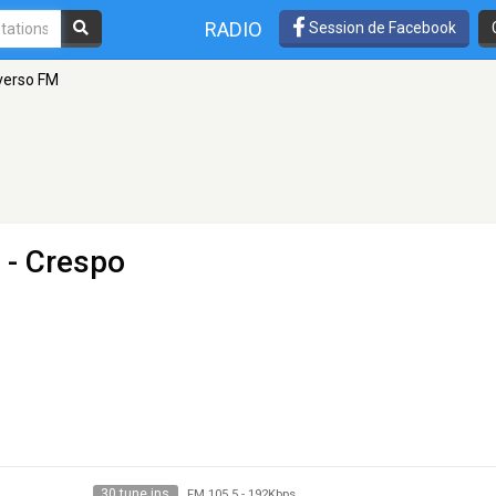
RADIO
Session de Facebook
verso FM
 - Crespo
30 tune ins
FM 105.5
-
192Kbps