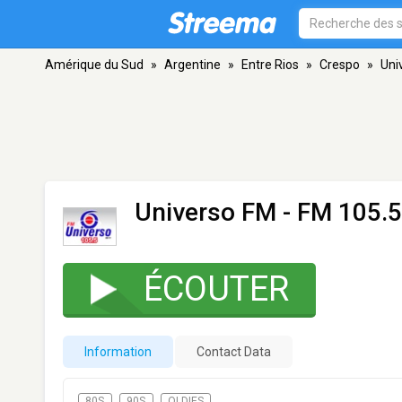
Amérique du Sud
»
Argentine
»
Entre Rios
»
Crespo
»
Uni
Universo FM
- FM 105.5
ÉCOUTER
Information
Contact Data
80S
90S
OLDIES