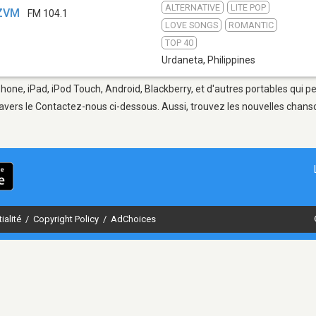
ALTERNATIVE
LITE POP
DZVM
FM 104.1
LOVE SONGS
ROMANTIC
TOP 40
Urdaneta
,
Philippines
Phone, iPad, iPod Touch, Android, Blackberry, et d'autres portables qui 
avers le Contactez-nous ci-dessous. Aussi, trouvez les nouvelles chanson
ialité
/
Copyright Policy
/
AdChoices