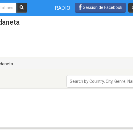
RADIO
Session de Facebook
daneta
daneta