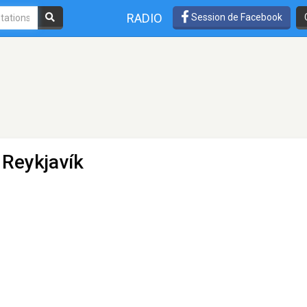
RADIO
Session de Facebook
 Reykjavík