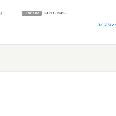
30 tune ins
AT
FM 99.4
-
192Kbps
SUGGEST A