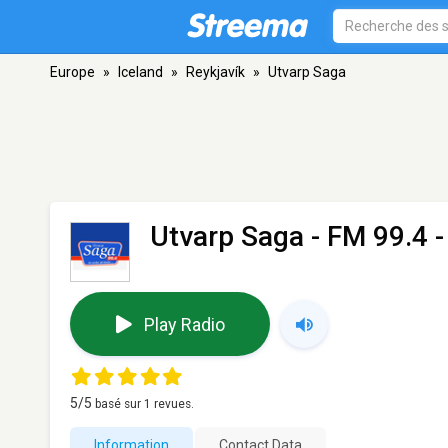
Europe
»
Iceland
»
Reykjavík
»
Utvarp Saga
Utvarp Saga
- FM 99.4 -
Play Radio
5
/5
basé sur
1
revues.
Information
Contact Data