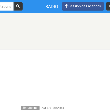
RADIO
Session de Facebook
30 tune ins
AM 675
-
256Kbps