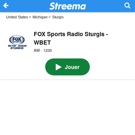
United States
>
Michigan
>
Sturgis
FOX Sports Radio Sturgis -
WBET
AM · 1230
Jouer