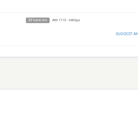
30 tune ins
AM 1110
-
64Kbps
SUGGEST A