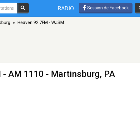
RADIO
Session de Facebook
sburg
»
Heaven 92.7FM - WJSM
M
- AM 1110 - Martinsburg, PA