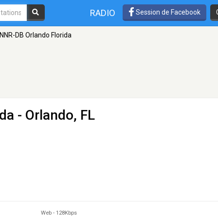
RADIO
Session de Facebook
NNR-DB Orlando Florida
ida
- Orlando, FL
Web
-
128Kbps