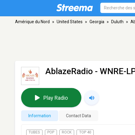
Amérique du Nord
»
United States
»
Georgia
»
Duluth
»
Ab
AblazeRadio - WNRE-L
Play Radio
Information
Contact Data
TUBES
POP
ROCK
TOP 40