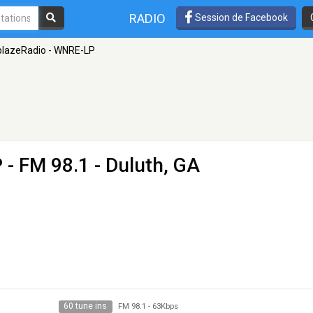
RADIO
Session de Facebook
lazeRadio - WNRE-LP
P
- FM 98.1 - Duluth, GA
60 tune ins
FM 98.1
-
63Kbps