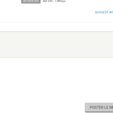
30 tune ins
AM 690
-
128Kbps
SUGGEST A
POSTER LE 