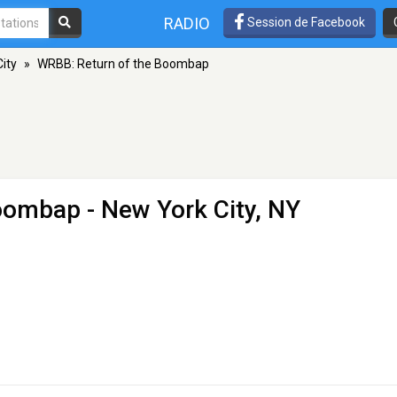
RADIO
Session de Facebook
ity
»
WRBB: Return of the Boombap
Boombap
- New York City, NY