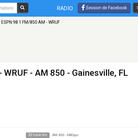
RADIO
Session de Facebook
ESPN 98.1 FM/850 AM - WRUF
 - WRUF
- AM 850 - Gainesville, FL
30 tune ins
AM 850
-
68Kbps