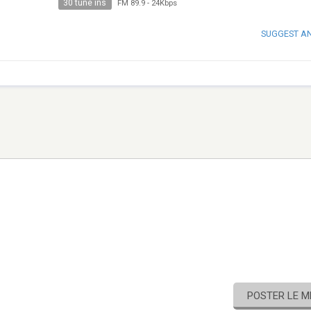
30 tune ins
FM 89.9
-
24Kbps
SUGGEST A
POSTER LE 