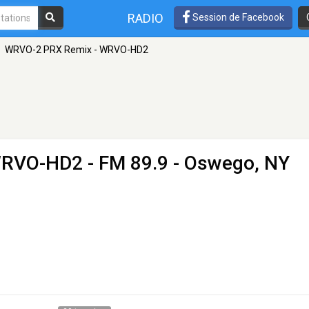
RADIO
Session de Facebook
WRVO-2 PRX Remix - WRVO-HD2
WRVO-HD2
- FM 89.9 - Oswego, NY