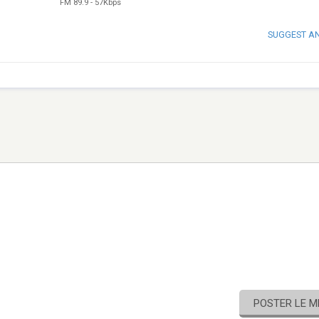
FM 89.9
-
57Kbps
SUGGEST A
POSTER LE 