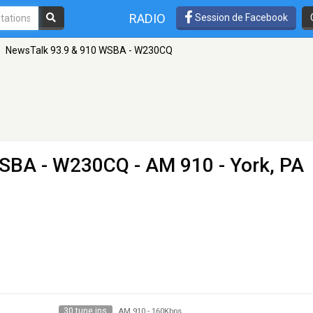
RADIO
Session de Facebook
NewsTalk 93.9 & 910 WSBA - W230CQ
WSBA - W230CQ
- AM 910 - York, PA
30 tune ins
AM 910
-
160Kbps