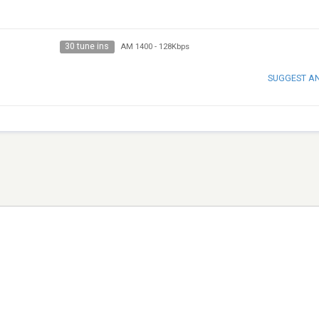
30 tune ins
AM 1400
-
128Kbps
SUGGEST A