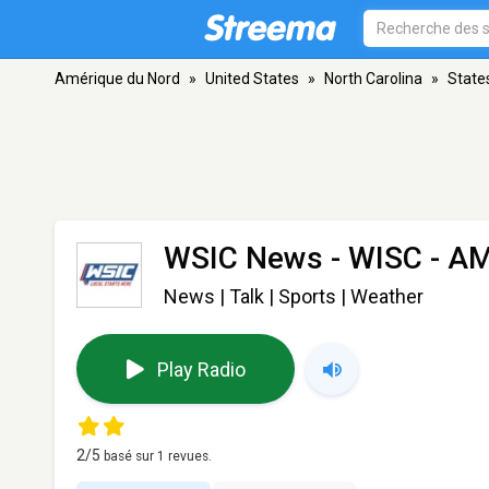
Amérique du Nord
»
United States
»
North Carolina
»
States
WSIC News - WISC
- AM
News | Talk | Sports | Weather
Play Radio
2
/5
basé sur
1
revues.