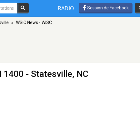
RADIO
Session de Facebook
ville
»
WSIC News - WISC
 1400 - Statesville, NC