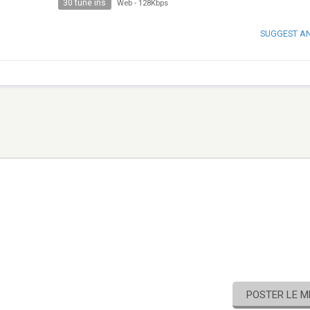
30 tune ins
Web
-
128Kbps
SUGGEST A
POSTER LE 