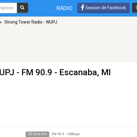
RADIO
Session de Facebook
»
Strong Tower Radio - WUPJ
WUPJ
- FM 90.9 - Escanaba, MI
30 tune ins
FM 90.9
-
128Kbps