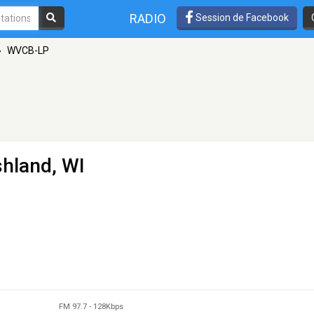
RADIO
Session de Facebook
»
WVCB-LP
shland, WI
FM 97.7
-
128Kbps