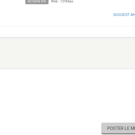
30 tune ins
Web
-
121Kbps
SUGGEST A
POSTER LE 