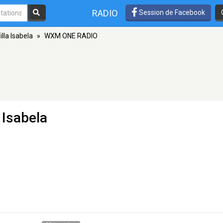
RADIO
Session de Facebook
illa Isabela
»
WXM ONE RADIO
a Isabela