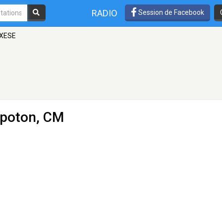
RADIO
Session de Facebook
XESE
poton, CM