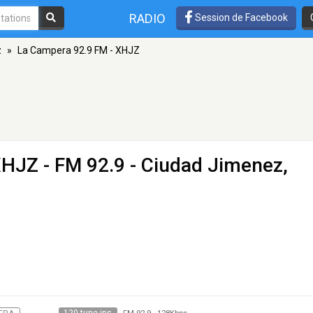
RADIO
Session de Facebook
z
»
La Campera 92.9 FM - XHJZ
XHJZ
- FM 92.9 - Ciudad Jimenez,