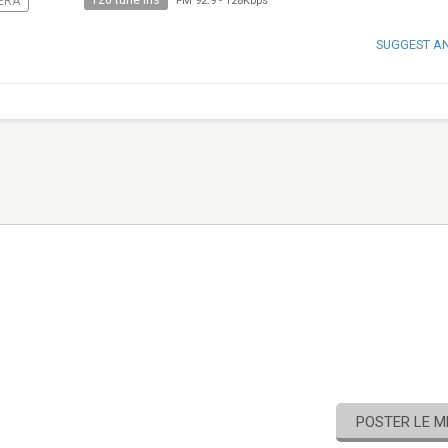
120 tune ins
ERA
FM 92.9
-
128Kbps
SUGGEST A
POSTER LE 