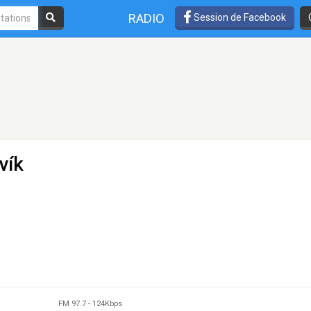
RADIO
Session de Facebook
vík
FM 97.7
-
124Kbps