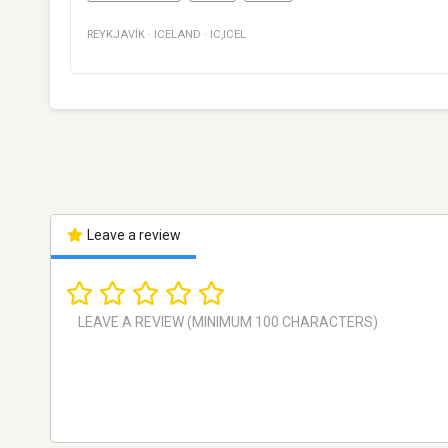
REYKJAVÍK
·
ICELAND
·
IC,ICEL
Leave a review