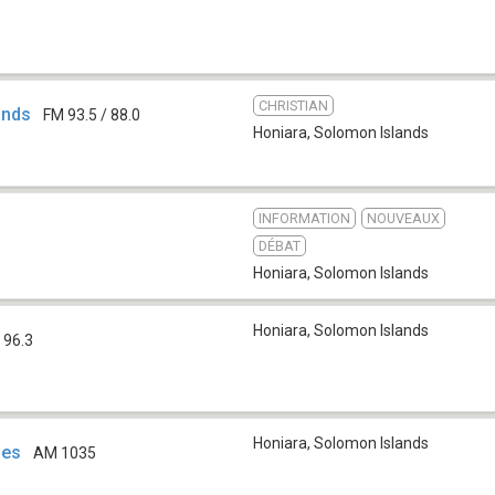
CHRISTIAN
ands
FM 93.5 / 88.0
Honiara
,
Solomon Islands
INFORMATION
NOUVEAUX
DÉBAT
Honiara
,
Solomon Islands
Honiara
,
Solomon Islands
 96.3
Honiara
,
Solomon Islands
les
AM 1035