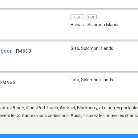
TUBES
POP
Honiara
,
Solomon Islands
Gizo
,
Solomon Islands
Lagoon
FM 96.3
Lata
,
Solomon Islands
FM 96.3
votre iPhone, iPad, iPod Touch, Android, Blackberry, et d'autres portabl
avers le Contactez-nous ci-dessous. Aussi, trouvez les nouvelles chanson