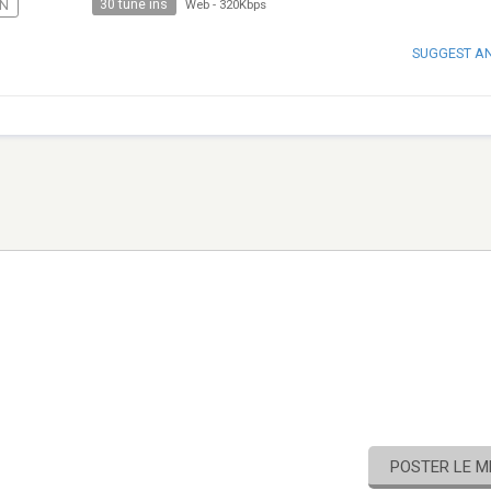
30 tune ins
N
Web
-
320Kbps
SUGGEST A
POSTER LE 