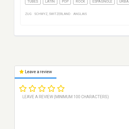
TUBES
LATIN
POP
ROCK
ESPAGNOLE
URBA
ZUG
·
SCHWYZ
,
SWITZERLAND
·
ANGLAIS
Leave a review