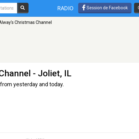
RADIO
Session de Facebook
Alway's Christmas Channel
 Channel
- Joliet, IL
from yesterday and today.