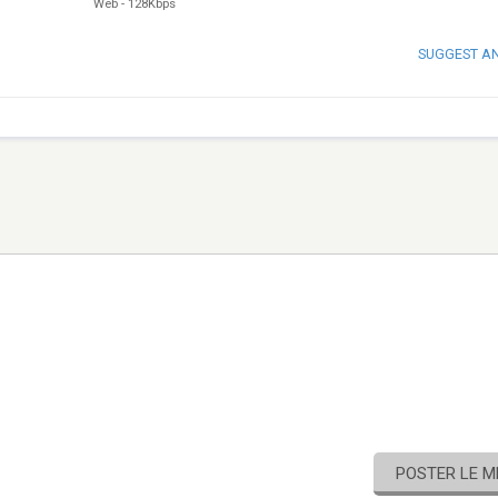
Web
-
128Kbps
SUGGEST A
POSTER LE 